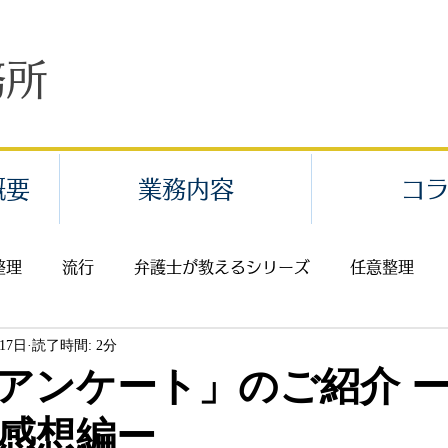
務所
概要
業務内容
コ
整理
流行
弁護士が教えるシリーズ
任意整理
月17日
読了時間: 2分
業代請求・給料未払
不当解雇
セクハラ・パワハラ
アンケート」のご紹介 
感想編ー
返還請求
費用
離婚
相続
イベント案