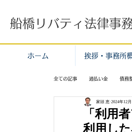
船橋リバティ法律事
ホーム
挨拶・事務所
全ての記事
過払い金
債務
家頭 恵
2024年12
個人再生
労働問題
残
「利用者
利用した
交通事故
示談
保険金