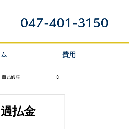
047-401-3150
ラム
費用
自己破産
退職代行
ー過払金
内