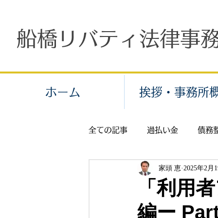
船橋リバティ法律事
ホーム
挨拶・事務所
全ての記事
過払い金
債務
家頭 恵
2025年2月
個人再生
労働問題
残
「利用者
編ー Part
交通事故
示談
保険金