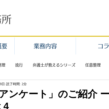
務所
概要
業務内容
コ
整理
流行
弁護士が教えるシリーズ
任意整理
19日
読了時間: 2分
業代請求・給料未払
不当解雇
セクハラ・パワハラ
アンケート」のご紹介 
 4
返還請求
費用
離婚
相続
イベント案