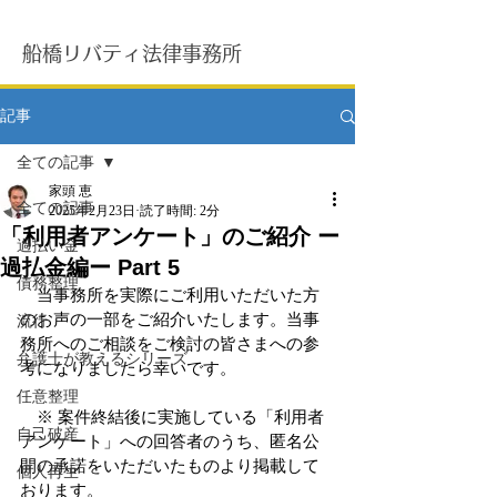
船橋リバティ法律事務所
記事
全ての記事
家頭 恵
全ての記事
2025年2月23日
読了時間: 2分
「利用者アンケート」のご紹介 ー
過払い金
過払金編ー Part 5
債務整理
　当事務所を実際にご利用いただいた方
のお声の一部をご紹介いたします。当事
流行
務所へのご相談をご検討の皆さまへの参
弁護士が教えるシリーズ
考になりましたら幸いです。
任意整理
　※ 案件終結後に実施している「利用者
自己破産
アンケート」への回答者のうち、匿名公
開の承諾をいただいたものより掲載して
個人再生
おります。