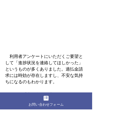
　利用者アンケートにいただくご要望と
して「進捗状況を連絡してほしかった」
というものが多くありました。過払金請
求には時効が存在しますし、不安な気持
ちになるのもわかります。
　しかし「事務所から連絡がないのは、
手続きが問題なく進行しているから」と
お問い合わせフォーム
思っていただけますと幸いです。
　初回相談時にもご案内しております
が、
過払金請求をご依頼いただいてから