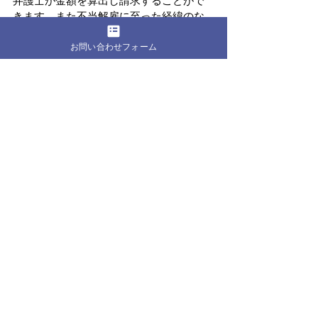
弁護士が金額を算出し請求することがで
きます。また不当解雇に至った経緯のな
かで、パワハラやセクハラなどの被害を
お問い合わせフォーム
受けていた場合には、会社に対して慰謝
料などの、損害賠償を請求することがで
きます。
　当事務所においても、解雇をきっかけ
として、別の法的問題、特に
未払残業代
が発見されたので請求をした
というケー
スがあります。
　不当解雇の問題をご自身だけで会社側
と交渉し解決することは、なかなか難し
いことだと思います。弁護士に相談する
ことで、
法的な観点から具体的な解決策
のアドバイス
を得ることができます。会
社から納得できない解雇を言い渡された
際には、泣き寝入りしてしまうのではな