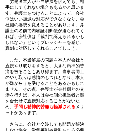
　労働者本人が不当解雇を訴えても、相
手にしてくれない場合もあるかと思いま
す。弁護士をつけることによって、会社
側はいい加減な対応ができなくなり、会
社側の姿勢を変えることがあります。弁
護士の名前で内容証明郵便が送られてく
れば、会社側は「裁判で訴えられるかも
しれない」というプレッシャーを感じ、
真剣に対応してくれることでしょう。
　また、不当解雇の問題を本人が会社と
直接やり取りをすると、大きな精神的苦
痛を被ることもあり得ます。当事者同士
のやり取りは感情のもつれとなり、本人
が嫌がらせを受けることもあるかもしれ
ません。その点、弁護士が会社側との交
渉を行えば、本人は会社側の担当者と顔
を合わせて直接対応することがないた
め、
手間も精神的苦痛も軽減される
メリ
ットがあります。
　さらに、会社と交渉しても問題が解決
しない場合、労働審判や裁判をする必要