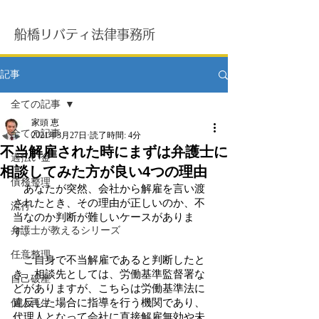
船橋リバティ法律事務所
記事
全ての記事
家頭 恵
全ての記事
2021年3月27日
読了時間: 4分
不当解雇された時にまずは弁護士に
過払い金
相談してみた方が良い4つの理由
債務整理
　あなたが突然、会社から解雇を言い渡
されたとき、その理由が正しいのか、不
流行
当なのか判断が難しいケースがありま
弁護士が教えるシリーズ
す。
任意整理
　ご自身で不当解雇であると判断したと
き、相談先としては、労働基準監督署な
自己破産
どがありますが、こちらは労働基準法に
違反した場合に指導を行う機関であり、
個人再生
代理人となって会社に直接解雇無効や未