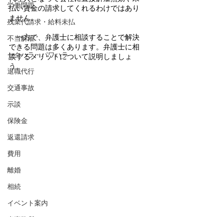
労働問題
払い賃金の請求してくれるわけではあり
ません。
残業代請求・給料未払
　一方で、弁護士に相談することで解決
不当解雇
できる問題は多くあります。弁護士に相
セクハラ・パワハラ
談するメリットについて説明しましょ
う。
退職代行
交通事故
示談
保険金
返還請求
費用
離婚
相続
イベント案内