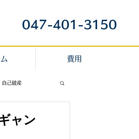
047-401-3150
ラム
費用
自己破産
退職代行
ギャン
内