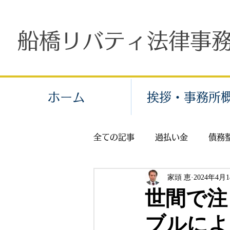
船橋リバティ法律事
ホーム
挨拶・事務所
全ての記事
過払い金
債務
家頭 恵
2024年4月
個人再生
労働問題
残
世間で注
ブルによ
交通事故
示談
保険金