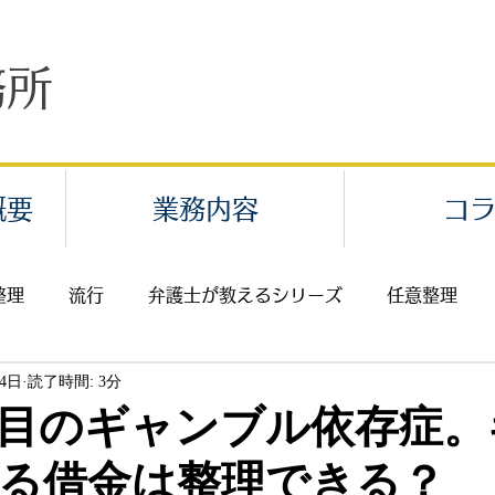
務所
概要
業務内容
コ
整理
流行
弁護士が教えるシリーズ
任意整理
14日
読了時間: 3分
業代請求・給料未払
不当解雇
セクハラ・パワハラ
目のギャンブル依存症。
る借金は整理できる？
返還請求
費用
離婚
相続
イベント案