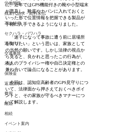
労働問題
に、近年ではGPS機能付きの靴や小型端末
が普及し、靴底やカバンに入れておくと
残業代請求・給料未払
いった形で位置情報を把握できる製品が
不当解雇
手軽に入手できるようになりました。
セクハラ・パワハラ
　「迷子になって事故に遭う前に居場所
退職代行
を知りたい」という思いは、家族として
の当然の願いです。しかし法律の視点か
交通事故
ら見ると、良かれと思ったこの行為が、
本人のプライバシー権や自己決定権との
示談
兼ね合いで論点になることがあります。
保険金
　今回は、認知症高齢者のGPS見守りにつ
返還請求
いて、法律面から押さえておくべきポイ
費用
ントと、その家族が守るべきマナーにつ
いて解説します。
離婚
相続
イベント案内