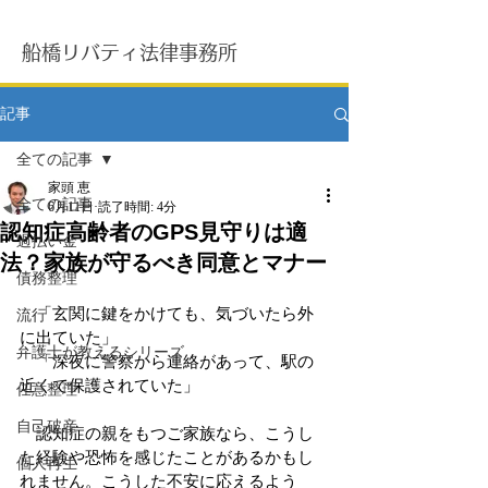
船橋リバティ法律事務所
記事
全ての記事
家頭 恵
全ての記事
6月11日
読了時間: 4分
認知症高齢者のGPS見守りは適
過払い金
法？家族が守るべき同意とマナー
債務整理
　「玄関に鍵をかけても、気づいたら外
流行
に出ていた」
弁護士が教えるシリーズ
「深夜に警察から連絡があって、駅の
近くで保護されていた」
任意整理
自己破産
認知症の親をもつご家族なら、こうし
た経験や恐怖を感じたことがあるかもし
個人再生
れません。こうした不安に応えるよう