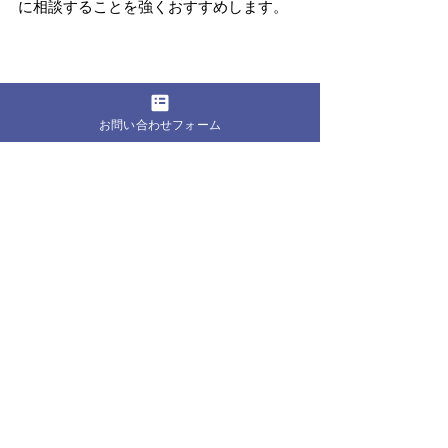
に相談することを強くおすすめします。
お問い合わせフォーム
　認知症の親をもつ家族が、「少しでも
安全を守りたい」と考えるのは、ごく自
然なことです。そしてGPS見守りは、超高
齢社会における有効な支援手段の一つと
いえるでしょう。
　しかしその一方で、「本人はどう感じ
るのか」「本人の尊厳をどう守るのか」
という視点を見失ってはいけません。
　法律は最低限のルールを示しますが、
尊厳ある介護の実現には、法律の枠を守
るだけでは足りません。本人と家族が丁
寧に対話し「見守られる側」の気持ちに
寄り添った運用を重ねることが、真の意