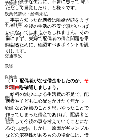
わない派手な生活に、不審に思って問い
労働問題
ただして発覚したり、と様々です。
残業代請求・給料未払
　事実を知った配偶者は離婚が頭をよぎ
不当解雇
ったり、今後の生活の不安で頭がいっぱ
いになってしまうかもしれません。その
セクハラ・パワハラ
前にまず、夫婦で配偶者の借金問題を乗
り切るために、確認すべきポイントを説
退職代行
明します。
交通事故
示談
保険金
（１）配偶者がなぜ借金をしたのか、
そ
返還請求
の理由
を確認しましょう。
　給料の減少による生活費の不足で、配
費用
偶者や子どもに心配をかけたく無かっ
た、など家族のことを思いやったことで
離婚
作ってしまった借金であれば、配偶者と
相続
協力して今後の事を考えていくことにな
るでしょう。しかし、原因がギャンブル
イベント案内
などの依存性があるものの場合には、借