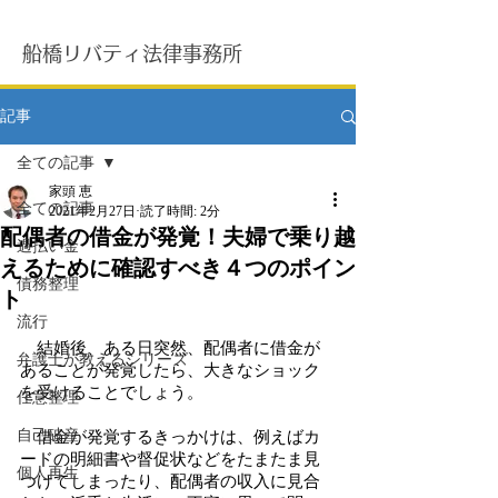
船橋リバティ法律事務所
記事
全ての記事
家頭 恵
全ての記事
2021年2月27日
読了時間: 2分
配偶者の借金が発覚！夫婦で乗り越
過払い金
えるために確認すべき４つのポイン
債務整理
ト
流行
　結婚後、ある日突然、配偶者に借金が
弁護士が教えるシリーズ
あることが発覚したら、大きなショック
を受けることでしょう。
任意整理
自己破産
　借金が発覚するきっかけは、例えばカ
ードの明細書や督促状などをたまたま見
個人再生
つけてしまったり、配偶者の収入に見合