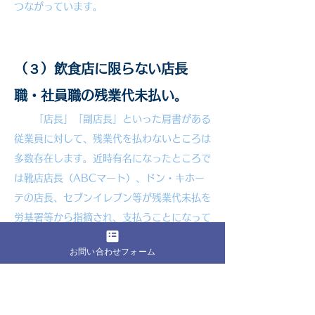
つながっています。
（３）飲食店に限らない店長
職・社員職の残業代未払い。
「店長」「副店長」といった肩書がある
従業員に対して、残業代を払わないところは
多数存在します。近時有名になったところで
は靴店店長（ABCマート）、ドン・キホー
テの店長、セブンイレブン等が残業代未払を
労基署等から指摘され、支払うことになって
います。
お問い合わせフォーム
当事務所の取扱事例においても、新聞販売店
店長等、飲食店以外の従業員について残業代
請求を行い、高額な未払残業代を獲得してい