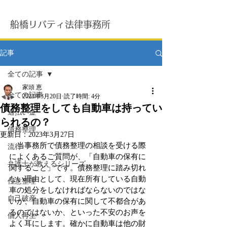
船橋リバティ法律事務所
記事
全ての記事
家頭 恵
全ての記事
2023年3月20日
読了時間: 4分
債務整理をしても自動車は持ってい
過払い金
られるの？
債務整理
更新日：
2023年3月27日
　当事務所で債務整理の相談を受ける際
流行
によくあるご質問が、「自動車の保有に
弁護士が教えるシリーズ
関すること」です。債務整理に踏み切れ
ない理由として、現在所有している自動
任意整理
車の処分をしなければならないのではな
自己破産
いか、自動車の保有に関して不都合があ
るのではないか、といった不安のお声を
個人再生
よく耳にします。確かに自動車は他の財