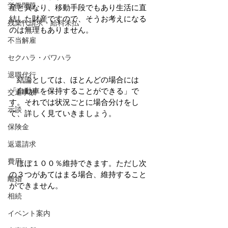
労働問題
産と異なり、移動手段でもあり生活に直
結した財産ですので、そうお考えになる
残業代請求・給料未払
のは無理もありません。
不当解雇
セクハラ・パワハラ
退職代行
　結論としては、ほとんどの場合には
「自動車を保持することができる」で
交通事故
す。それでは状況ごとに場合分けをし
示談
て、詳しく見ていきましょう。
保険金
返還請求
費用
　ほぼ１００％維持できます。ただし次
の３つがあてはまる場合、維持すること
離婚
ができません。
相続
イベント案内