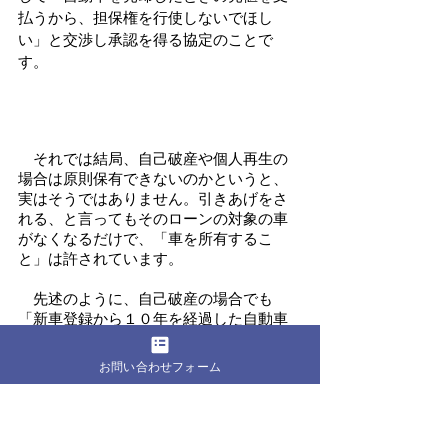
払うから、担保権を行使しないでほし
い」と交渉し承認を得る協定のことで
す。
　それでは結局、自己破産や個人再生の
場合は原則保有できないのかというと、
実はそうではありません。引きあげをさ
れる、と言ってもそのローンの対象の車
がなくなるだけで、「車を所有するこ
と」は許されています。
　先述のように、自己破産の場合でも
「新車登録から１０年を経過した自動車
は無価値」とみなされますので、２０～
３０万円程度の現金があれば、生活のた
お問い合わせフォーム
めに車を保有することは許されているの
です。
　そのため、自己破産や個人再生の場合