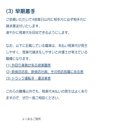
(3) 早期着手
ご依頼いただいて4営業日以内に相手方に必ず相手方に
請求書送付いたします。
速やかに残業代を回収できるようにします。
​なお、以下に記載している職業は、未払い残業代が発生
しやすく、残業代請求をしやすいと弁護士が考えている
職種になります。
(1) 外回り業務がある営業職等
(2) 飲食店店長、飲食店社員、その他店長職にある者
(3) トラック運転手・運送業者
​これらの職種以外でも、残業代未払いの発生はよくあり
ますので、ぜひ一度ご相談ください。
よくあるご質問