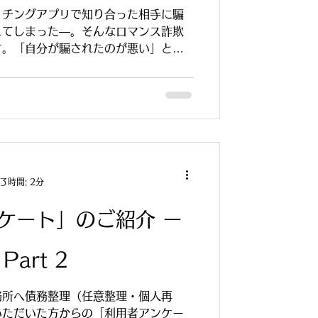
ッチングアプリで知り合った相手に騙
えてしまった―。そんなロマンス詐欺
す。「自分が騙されたのが悪い」と泣
ひご一読ください。たとえ詐欺で作っ
の対象になります。その仕組みと弁護
解説します。
了時間: 2分
ケート」のご紹介 ー
art 2
務所へ債務整理（任意整理・個人再
いただいた方からの「利用者アンケー