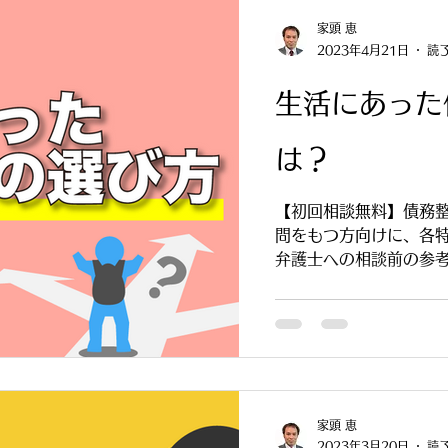
家頭 恵
2023年4月21日
読了
生活にあった
は？
【初回相談無料】債務
問をもつ方向けに、各
弁護士への相談前の参
家頭 恵
2023年3月20日
読了