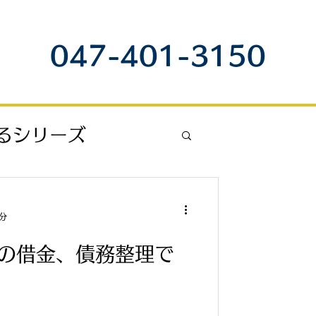
047-401-3150
るシリーズ
請求・給料未払
2分
示談
保険金
の借金、債務整理で
務所について