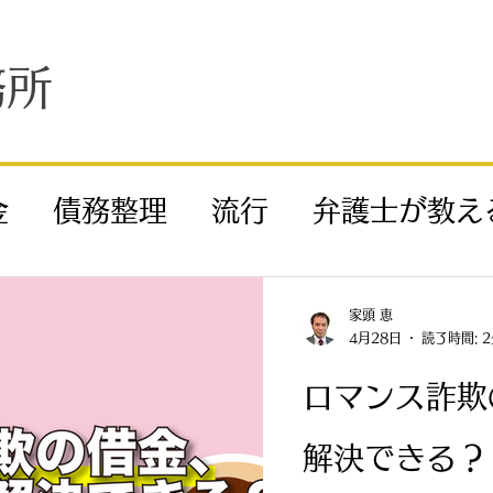
務所
金
債務整理
流行
弁護士が教え
産
個人再生
労働問題
残業代
家頭 恵
4月28日
読了時間: 
ラ・パワハラ
退職代行
交通事故
ロマンス詐欺
解決できる？
離婚
相続
イベント案内
当事