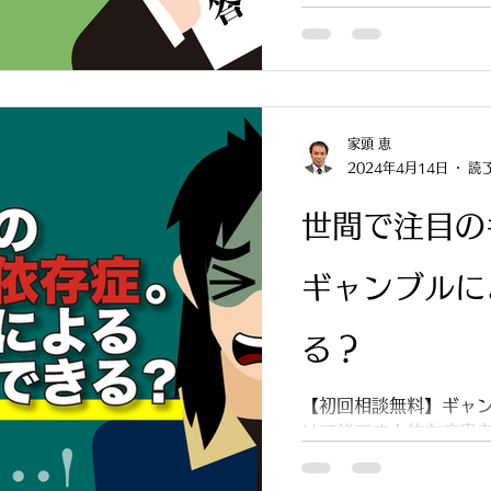
す。
家頭 恵
2024年4月14日
読了
世間で注目の
ギャンブルに
る？
【初回相談無料】ギャ
は可能です！依存症患
「ギャンブル依存」と