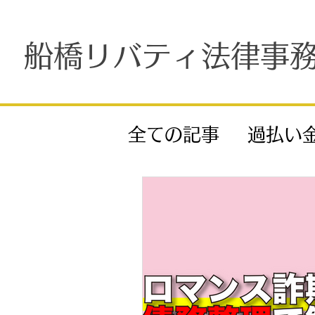
船橋リバティ法律事
全ての記事
過払い
任意整理
自己破
不当解雇
セクハ
返還請求
費用