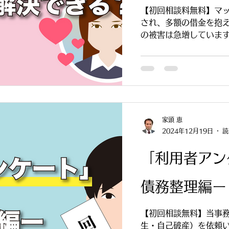
【初回相談料無料】マ
され、多額の借金を抱
の被害は急増していま
き寝入りする前に、ぜ
た借金でも、債務整理
士に相談すべき理由を
家頭 恵
2024年12月19日
読
「利用者アン
債務整理編ー P
【初回相談無料】当事
生・自己破産）を依頼