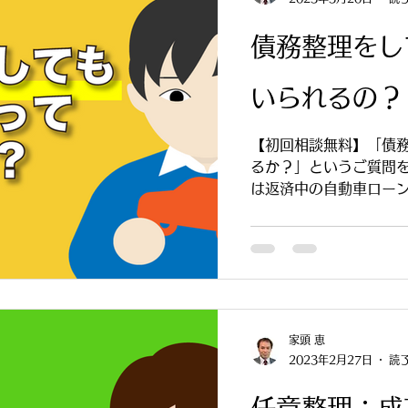
債務整理をし
いられるの？
【初回相談無料】「債
るか？」というご質問
は返済中の自動車ロー
よって異なります。今
状況ごとに分けて詳し
家頭 恵
2023年2月27日
読了
任意整理：成