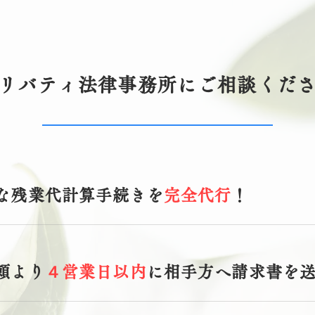
リバティ法律事務所にご相談くだ
な残業代計算手続きを
完全代行
！
頼より
４営業日以内
に相手方へ請求書を