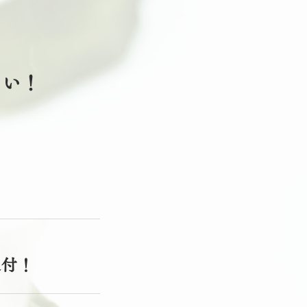
さい！
送付！