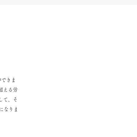
ができま
超える労
して、そ
になりま