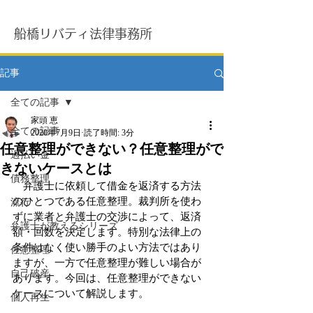
船橋リバティ法律事務所
記事
全ての記事
家頭 恵
全ての記事
2020年7月9日
読了時間: 3分
任意整理ができない？任意整理がで
過払い金
きないケースとは
債務整理
　弁護士に依頼して借金を返済する方法
のひとつである任意整理。裁判所を使わ
流行
ずに業者と弁護士の交渉によって、返済
弁護士が教えるシリーズ
額・回数を決定します。特別な法律上の
条件はなく使い勝手のよい方法ではあり
任意整理
ますが、一方で任意整理が難しい場合が
自己破産
あります。今回は、任意整理ができない
ケースについて解説します。
個人再生