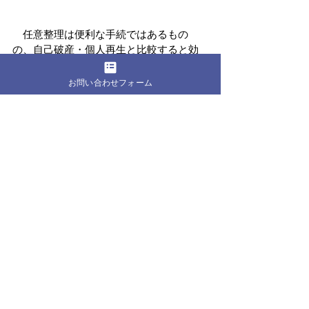
　任意整理は便利な手続ではあるもの
の、自己破産・個人再生と比較すると効
果は小さいので、任意整理できないケー
スの場合には、早めに自己破産あるいは
お問い合わせフォーム
個人再生の手続を進める方がメリットは
大きいと思われます。もちろん「絶対に
任意整理の手続きを選択したい」という
ケースも多くありますので、悩んだらま
ずは弁護士に相談しましょう。現在で
は、ほとんどの法律事務所が、
相談料無
料で
対応しています。