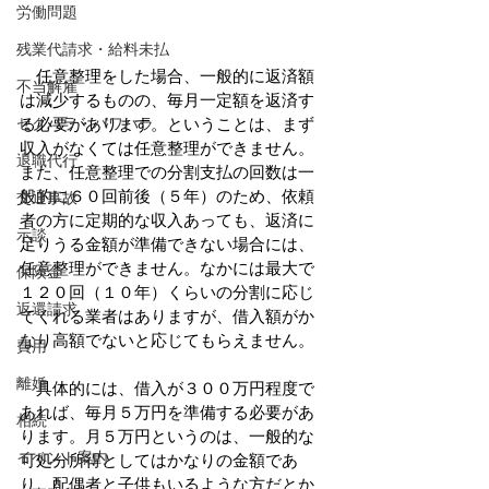
労働問題
残業代請求・給料未払
　任意整理をした場合、一般的に返済額
不当解雇
は減少するものの、毎月一定額を返済す
セクハラ・パワハラ
る必要があります。ということは、まず
収入がなくては任意整理ができません。
退職代行
また、任意整理での分割支払の回数は一
般的に６０回前後（５年）のため、依頼
交通事故
者の方に定期的な収入あっても、返済に
示談
足りうる金額が準備できない場合には、
任意整理ができません。なかには最大で
保険金
１２０回（１０年）くらいの分割に応じ
返還請求
てくれる業者はありますが、借入額がか
なり高額でないと応じてもらえません。
費用
離婚
　具体的には、借入が３００万円程度で
あれば、毎月５万円を準備する必要があ
相続
ります。月５万円というのは、一般的な
イベント案内
可処分所得としてはかなりの金額であ
り、配偶者と子供もいるような方だとか