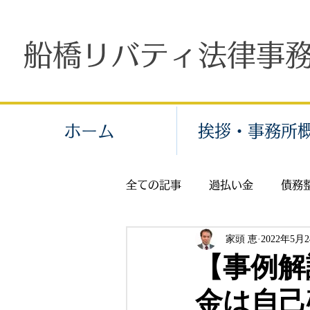
船橋リバティ法律事
ホーム
挨拶・事務所
全ての記事
過払い金
債務
家頭 恵
2022年5月
個人再生
労働問題
残
【事例解
金は自己
交通事故
示談
保険金