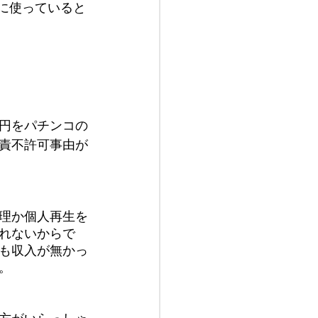
に使っていると
円をパチンコの
責不許可事由が
理か個人再生を
れないからで
も収入が無かっ
。