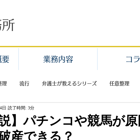
務所
概要
業務内容
コ
整理
流行
弁護士が教えるシリーズ
任意整理
24日
読了時間: 3分
業代請求・給料未払
不当解雇
セクハラ・パワハラ
説】パチンコや競馬が原
破産できる？
返還請求
費用
離婚
相続
イベント案