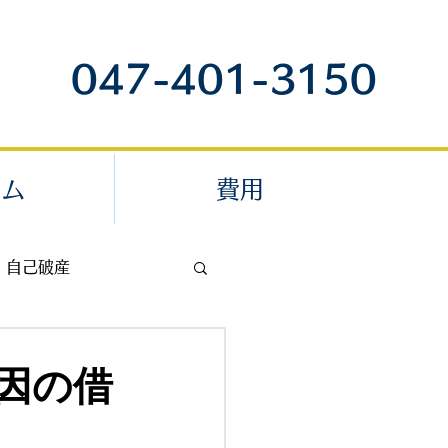
047-401-3150
ラム
費用
自己破産
退職代行
因の借
内