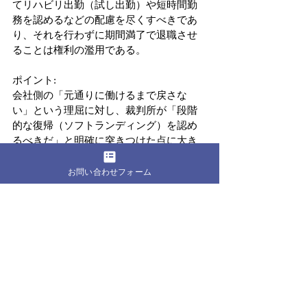
てリハビリ出勤（試し出勤）や短時間勤
務を認めるなどの配慮を尽くすべきであ
り、それを行わずに期間満了で退職させ
ることは権利の濫用である。
ポイント: 
会社側の「元通りに働けるまで戻さな
い」という理屈に対し、裁判所が「段階
的な復帰（ソフトランディング）を認め
るべきだ」と明確に突きつけた点に大き
な意義があります。
お問い合わせフォーム
　労働問題において、弁護士は単に裁判
をするためだけの存在ではありません。 
あなたの代わりに会社と交渉し、解雇の
不当性を指摘して休職期間を延長させ