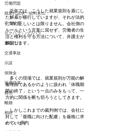
労働問題
　近年では、こうした就業規則を盾にし
残業代請求・給料未払
た解雇が横行していますが、それが法的
不当解雇
に常に正しいとは限りません。会社側の
ルールという言葉に屈せず、労働者の生
セクハラ・パワハラ
活と権利を守る方法について、弁護士が
解説します。
退職代行
交通事故
示談
保険金
　多くの現場では、就業規則が万能の解
返還請求
雇理由であるかのように扱われ「休職期
間の終了」という一点のみをもって、一
費用
方的に関係を断ち切ろうとしてきます。
離婚
　しかしこれまでの裁判例では、会社に
相続
対して「復職に向けた配慮」を厳格に求
イベント案内
めています。