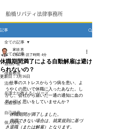
船橋リバティ法律事務所
記事
全ての記事
家頭 恵
全ての記事
2月22日
読了時間: 4分
休職期間満了による自動解雇は避け
過払い金
られないの？
債務整理
更新日：
3月16日
　仕事のストレスからうつ病を患い、よ
流行
うやくの思いで休職に入ったあなた。し
弁護士が教えるシリーズ
かし、会社から届いた一通の通知に血の
気が引く思いをしていませんか？
任意整理
自己破産
休職期間が満了しました。
　復職できない場合は、就業規則に基づ
個人再生
き退職（または解雇）となります。