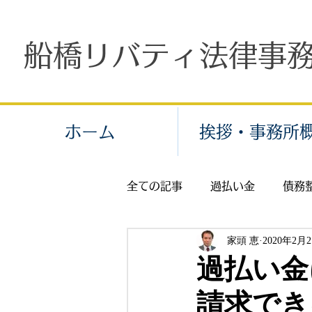
船橋リバティ法律事
ホーム
挨拶・事務所
全ての記事
過払い金
債務
家頭 恵
2020年2月
個人再生
労働問題
残
過払い金
請求でき
交通事故
示談
保険金