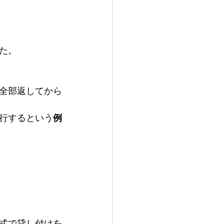
た。
全部返してから
行するという
例
式で貸し付けを