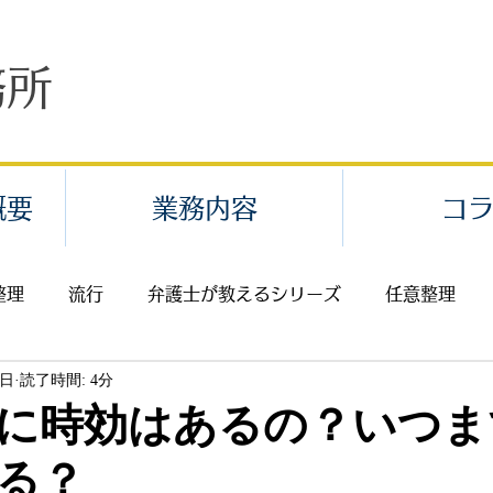
務所
概要
業務内容
コ
整理
流行
弁護士が教えるシリーズ
任意整理
2日
読了時間: 4分
業代請求・給料未払
不当解雇
セクハラ・パワハラ
に時効はあるの？いつま
る？
返還請求
費用
離婚
相続
イベント案