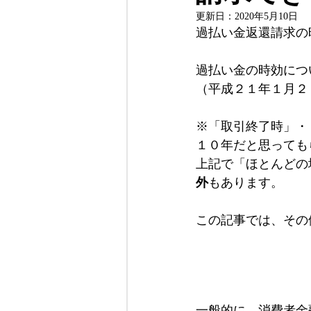
更新日：
2020年5月10日
過払い金返還請求の
当事務所について
過払い金の時効につ
（平成２１年１月２
※「取引終了時」・
１０年だと思っても
上記で「ほとんどの
外
もあります。
この記事では、その
一般的に、消費者金